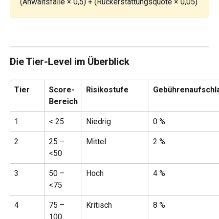
(Anwaltsfälle × 0,5) + (Rückerstattungsquote × 0,05)
Die Tier-Level im Überblick
Tier
Score-
Risikostufe
Gebührenaufschl
Bereich
1
< 25
Niedrig
0 %
2
25 – 
Mittel
2 %
<50
3
50 – 
Hoch
4 %
<75
4
75 – 
Kritisch
8 %
100