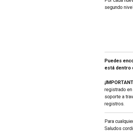
Por cada nuev
segundo nivel
Puedes encon
está dentro 
¡IMPORTANT
registrado en
soporte a trav
registros.
Para cualquie
Saludos cord