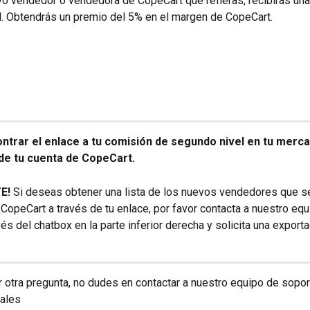
o vendedor o vendedora de CopeCart que refieras, recibirás una
. Obtendrás un premio del 5% en el margen de CopeCart.
trar el enlace a tu comisión de segundo nivel en tu merca
de tu cuenta de CopeCart.
E!
 Si deseas obtener una lista de los nuevos vendedores que s
 CopeCart a través de tu enlace, por favor contacta a nuestro equ
és del chatbox en la parte inferior derecha y solicita una exporta
r otra pregunta, no dudes en contactar a nuestro equipo de sopor
iales