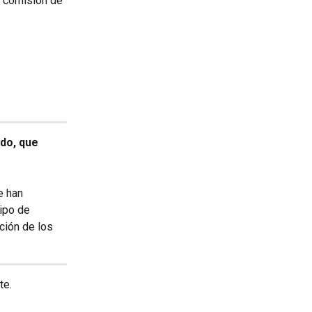
 comisión de 
do, que 
e han 
ipo de 
ción de los 
te.