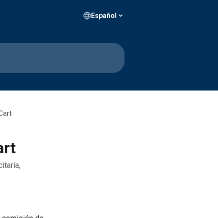
Español
Cart
art
itaria,