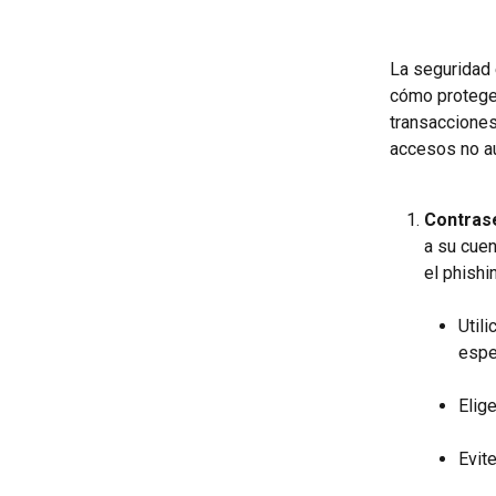
La seguridad 
cómo proteger
transacciones
accesos no au
Contras
a su cuen
el phishi
Util
espe
Elig
Evit