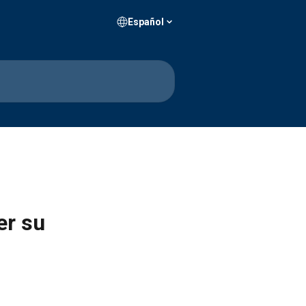
Español
er su