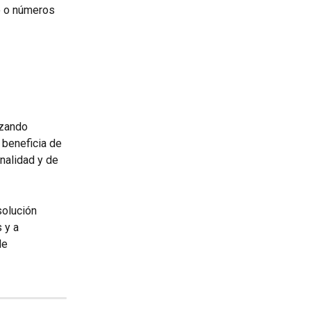
o o números 
izando 
beneficia de 
nalidad y de 
solución 
 y a 
de 