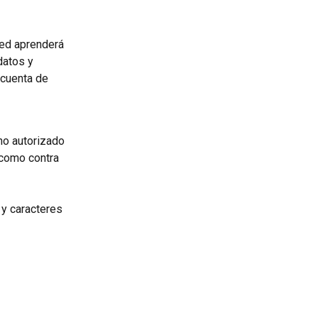
ted aprenderá 
datos y 
 cuenta de 
no autorizado 
 como contra 
y caracteres 