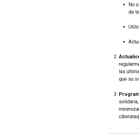
No u
de t
Util
Actu
Actualic
regularme
las últim
que su s
Programa
solidaria
minimiza
ciberata