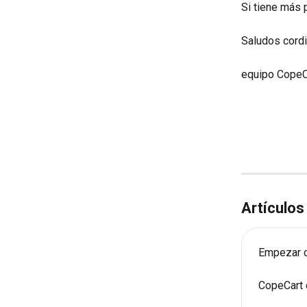
Si tiene más 
Saludos cord
equipo CopeC
Artículos
Empezar c
CopeCart 