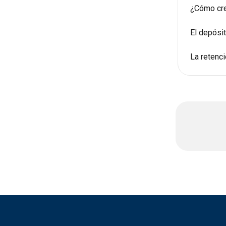
¿Cómo cre
El depósi
La retenc